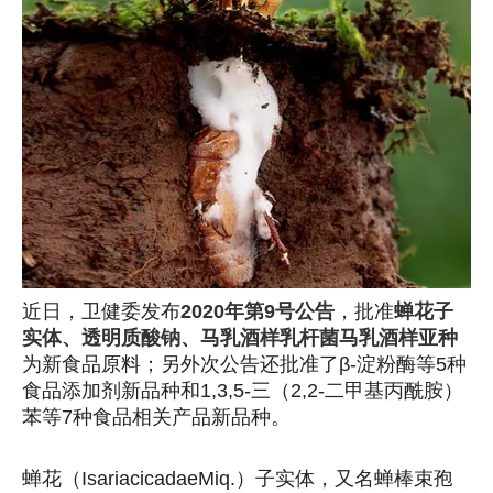
近日，卫健委发布
2020年第9号公告
，批准
蝉花子
实体、透明质酸钠、马乳酒样乳杆菌马乳酒样亚种
为新食品原料；另外次公告还批准了β-淀粉酶等5种
食品添加剂新品种和1,3,5-三（2,2-二甲基丙酰胺）
苯等7种食品相关产品新品种。
蝉花（IsariacicadaeMiq.）子实体，又名蝉棒束孢