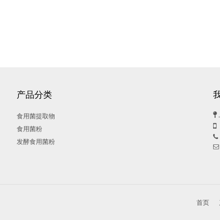
产品分类

食用菌提取物

食用菌粉

发酵食用菌粉

首页